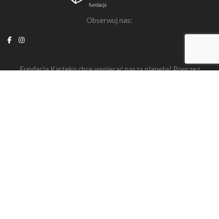
Obserwuj nas:
Fundacja Karteko chce wspierać naszą planetę! Poprzez
działania edukacyjne i proekologiczne pokazujemy, że kartony
używane to jeden z elementów ratowania lasów!
2023 © Fundacja Karteko
made with
♥
by
fajne studio kreatywne
Strona główna
O fundacji